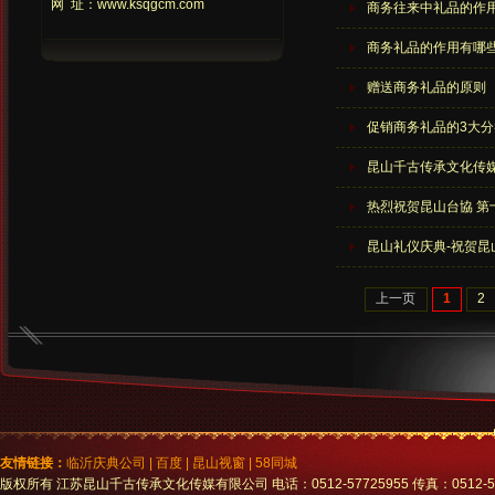
网 址：www.ksqgcm.com
商务往来中礼品的作
商务礼品的作用有哪
赠送商务礼品的原则
促销商务礼品的3大分
昆山千古传承文化传
热烈祝贺昆山台協 
昆山礼仪庆典-祝贺
上一页
1
2
友情链接：
临沂庆典公司
|
百度
|
昆山视窗
|
58同城
版权所有 江苏昆山千古传承文化传媒有限公司 电话：0512-57725955 传真：0512-5772