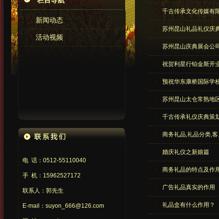
栏目导航
千古传承文化传媒有
新闻动态
苏州昆山礼品礼仪庆
活动视频
苏州昆山庆典展会公
祝贺利星行铂金斯开
预祝华东康桥国际学
苏州昆山太仓常熟地
千古传承礼仪庆典策
商务礼品,礼品分类,
婚庆礼仪之新娘篇
电 话：0512-55110040
商务礼品的特点及作
手 机：15962527172
广告礼品真实的作用
联系人：郭先生
礼品盒有什么作用？
E-mail：suyon_666@126.com