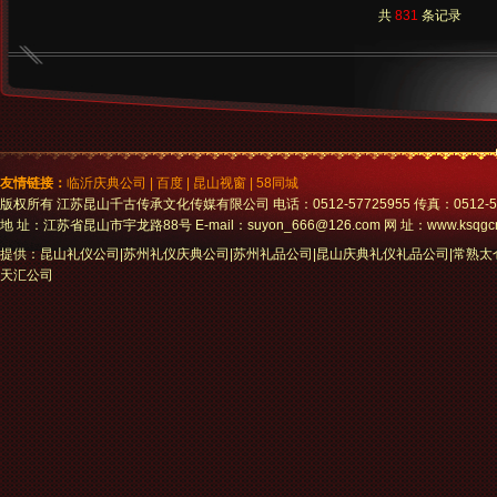
皮纸
共
831
条记录
友情链接：
临沂庆典公司
|
百度
|
昆山视窗
|
58同城
版权所有 江苏昆山千古传承文化传媒有限公司 电话：0512-57725955 传真：0512-5772
地 址：江苏省昆山市宇龙路88号 E-mail：suyon_666@126.com 网 址：www.ksqgc
提供：昆山礼仪公司|苏州礼仪庆典公司|苏州礼品公司|昆山庆典礼仪礼品公司|常熟
天汇公司