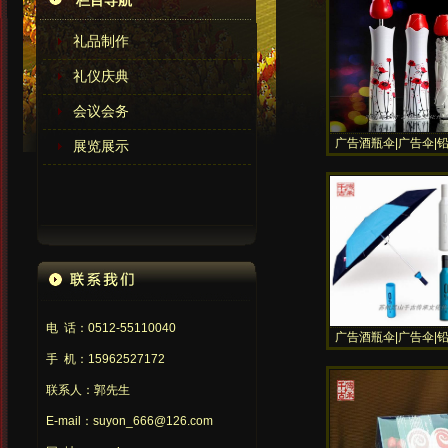
栏目导航
礼品制作
礼仪庆典
会议会务
广告酒瓶伞|广告伞|铅
展览展示
花瓶伞|玫瑰花瓶
电 话：0512-55110040
广告酒瓶伞|广告伞|铅
花瓶伞
手 机：15962527172
联系人：郭先生
E-mail：suyon_666@126.com